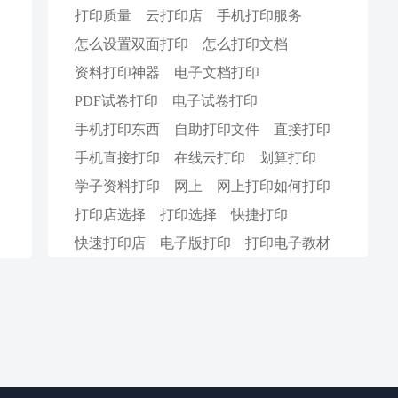
打印质量
云打印店
手机打印服务
怎么设置双面打印
怎么打印文档
资料打印神器
电子文档打印
PDF试卷打印
电子试卷打印
手机打印东西
自助打印文件
直接打印
手机直接打印
在线云打印
划算打印
学子资料打印
网上
网上打印如何打印
打印店选择
打印选择
快捷打印
快速打印店
电子版打印
打印电子教材
电子教材打印
PDF电子打印
打印小册子
PPT文档打印
线上打印优势
黑色打印
好看打印
5分一面
孩子卷子打印
微信卷子打印
线上打印店
打印一百张a4