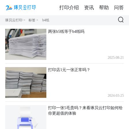
打印介绍
资讯
帮助
问答
琢贝云打印
>
标签
>
b4纸
两张b5纸等于b4纸吗
2025-08-21
打印店1元一张正常吗？
2024-03-25
打印一张5毛贵吗？来看琢贝云打印如何给
你更超值的体验