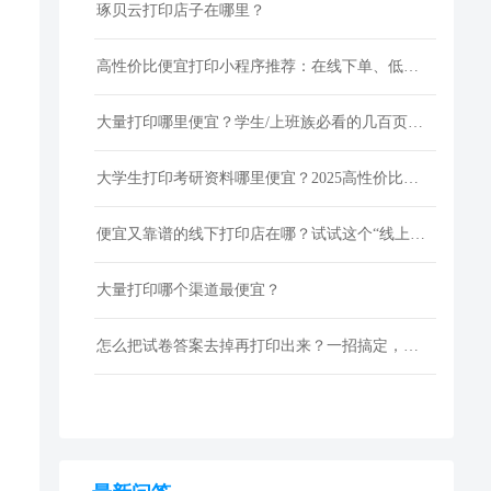
琢贝云打印店子在哪里？
高性价比便宜打印小程序推荐：在线下单、低价快印、全国包邮
大量打印哪里便宜？学生/上班族必看的几百页资料低成本打印指南
大学生打印考研资料哪里便宜？2025高性价比网上打印平台推荐
便宜又靠谱的线下打印店在哪？试试这个“线上打印”新选择！
大量打印哪个渠道最便宜？
怎么把试卷答案去掉再打印出来？一招搞定，还省下打印费！