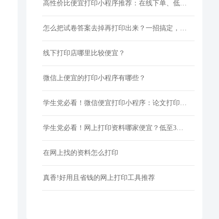
高性价比便宜打印小程序推荐：在线下单、低价快印、全国包邮
怎么把试卷答案去掉再打印出来？一招搞定，还省下打印费！
线下打印店哪里比较便宜？
微信上便宜的打印小程序有哪些？
学生党必看！微信便宜打印小程序：论文打印100页仅5元
学生党必看！网上打印资料哪家便宜？低至3分/页
在网上找的资料怎么打印
真香!好用且省钱的网上打印工具推荐