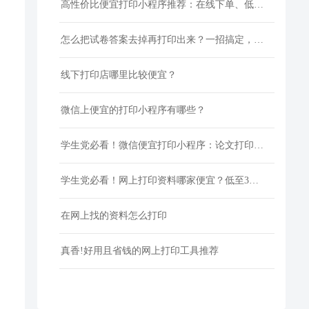
高性价比便宜打印小程序推荐：在线下单、低价快印、全国包邮
怎么把试卷答案去掉再打印出来？一招搞定，还省下打印费！
线下打印店哪里比较便宜？
微信上便宜的打印小程序有哪些？
学生党必看！微信便宜打印小程序：论文打印100页仅5元
学生党必看！网上打印资料哪家便宜？低至3分/页
在网上找的资料怎么打印
真香!好用且省钱的网上打印工具推荐