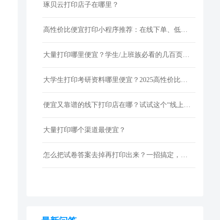
琢贝云打印店子在哪里？
高性价比便宜打印小程序推荐：在线下单、低价快印、全国包邮
大量打印哪里便宜？学生/上班族必看的几百页资料低成本打印指南
大学生打印考研资料哪里便宜？2025高性价比网上打印平台推荐
便宜又靠谱的线下打印店在哪？试试这个“线上打印”新选择！
大量打印哪个渠道最便宜？
怎么把试卷答案去掉再打印出来？一招搞定，还省下打印费！