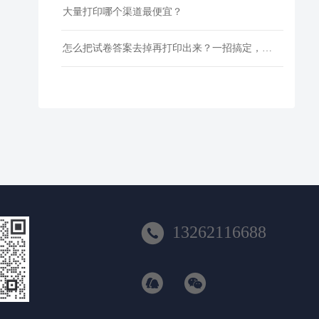
大量打印哪个渠道最便宜？
怎么把试卷答案去掉再打印出来？一招搞定，还省下打印费！

13262116688

