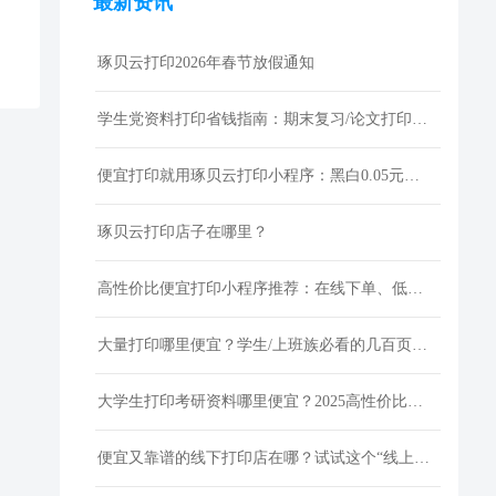
最新资讯
琢贝云打印2026年春节放假通知
学生党资料打印省钱指南：期末复习/论文打印性价比技巧
便宜打印就用琢贝云打印小程序：黑白0.05元激光打印，包邮到家
琢贝云打印店子在哪里？
高性价比便宜打印小程序推荐：在线下单、低价快印、全国包邮
大量打印哪里便宜？学生/上班族必看的几百页资料低成本打印指南
大学生打印考研资料哪里便宜？2025高性价比网上打印平台推荐
便宜又靠谱的线下打印店在哪？试试这个“线上打印”新选择！