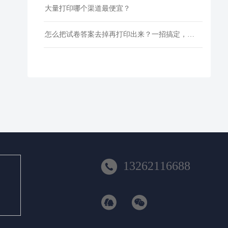
大量打印哪个渠道最便宜？
怎么把试卷答案去掉再打印出来？一招搞定，还省下打印费！

13262116688

