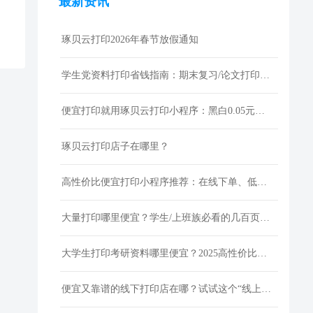
最新资讯
琢贝云打印2026年春节放假通知
学生党资料打印省钱指南：期末复习/论文打印性价比技巧
便宜打印就用琢贝云打印小程序：黑白0.05元激光打印，包邮到家
琢贝云打印店子在哪里？
高性价比便宜打印小程序推荐：在线下单、低价快印、全国包邮
大量打印哪里便宜？学生/上班族必看的几百页资料低成本打印指南
大学生打印考研资料哪里便宜？2025高性价比网上打印平台推荐
便宜又靠谱的线下打印店在哪？试试这个“线上打印”新选择！