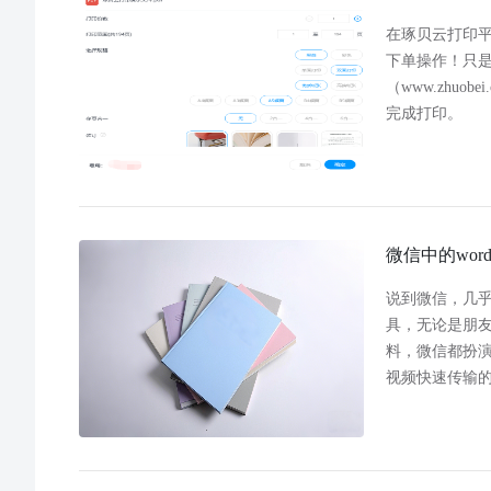
在琢贝云打印
下单操作！只
（www.zhu
完成打印。
微信中的wor
说到微信，几
具，无论是朋
料，微信都扮
视频快速传输