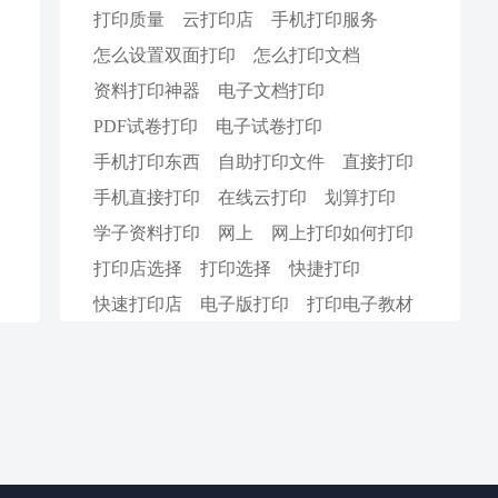
打印质量
云打印店
手机打印服务
怎么设置双面打印
怎么打印文档
资料打印神器
电子文档打印
PDF试卷打印
电子试卷打印
手机打印东西
自助打印文件
直接打印
手机直接打印
在线云打印
划算打印
学子资料打印
网上
网上打印如何打印
打印店选择
打印选择
快捷打印
快速打印店
电子版打印
打印电子教材
电子教材打印
PDF电子打印
打印小册子
PPT文档打印
线上打印优势
黑色打印
好看打印
5分一面
孩子卷子打印
微信卷子打印
线上打印店
打印一百张a4