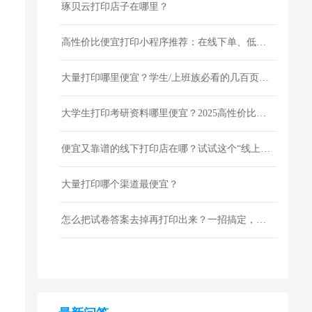
琢贝云打印店子在哪里？
高性价比便宜打印小程序推荐：在线下单、低价快印、全国包邮
大量打印哪里便宜？学生/上班族必看的几百页资料低成本打印指南
大学生打印考研资料哪里便宜？2025高性价比网上打印平台推荐
便宜又靠谱的线下打印店在哪？试试这个“线上打印”新选择！
大量打印哪个渠道最便宜？
怎么把试卷答案去掉再打印出来？一招搞定，还省下打印费！