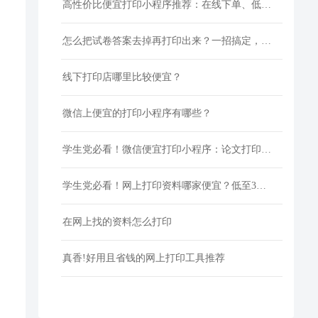
高性价比便宜打印小程序推荐：在线下单、低价快印、全国包邮
怎么把试卷答案去掉再打印出来？一招搞定，还省下打印费！
线下打印店哪里比较便宜？
微信上便宜的打印小程序有哪些？
学生党必看！微信便宜打印小程序：论文打印100页仅5元
学生党必看！网上打印资料哪家便宜？低至3分/页
在网上找的资料怎么打印
真香!好用且省钱的网上打印工具推荐