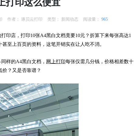
上打印这么便宜
印
作者：
琢贝云打印
类型：
新闻动态
阅读量：
965
印店，打印10张A4黑白文档竟要10元？折算下来每张高达1
十甚至上百页的资料，这笔开销实在让人吃不消。
同样的A4黑白文档，
网上打印
每张仅需几分钱，价格相差数十
低价？又是否靠谱？